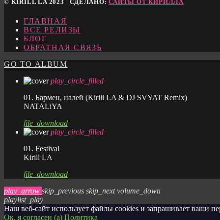
© KIRILL LA 2023 | СДЕЛАНО:
САЙТЫ ОТ КИРИЛЛА
ГЛАВНАЯ
ВСЕ РЕЛИЗЫ
БЛОГ
ОБРАТНАЯ СВЯЗЬ
GO TO ALBUM
play_circle_filled
01. Бармен, налей (Kirill LA & DJ SVYAT Remix)
NATALiYA
file_download
play_circle_filled
01. Festival
Kirill LA
file_download
play_arrow
skip_previous
skip_next
volume_down
playlist_play
Наш веб-сайт использует файлы cookies и запрашивает ваши п
Ок, я согласен (а)
Политика