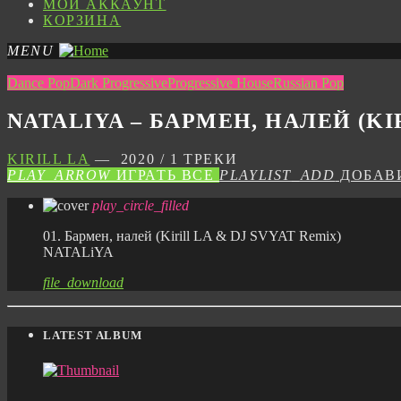
МОЙ АККАУНТ
КОРЗИНА
MENU
Dance Pop
Dark Progressive
Progressive House
Russian Pop
NATALIYA – БАРМЕН, НАЛЕЙ (KIR
KIRILL LA
— 2020 / 1 ТРЕКИ
PLAY_ARROW
ИГРАТЬ ВСЕ
PLAYLIST_ADD
ДОБАВ
play_circle_filled
01. Бармен, налей (Kirill LA & DJ SVYAT Remix)
NATALiYA
file_download
LATEST ALBUM